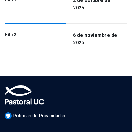
Hito 2
2 de octubre de
2025
Hito 3
6 de noviembre de
2025
Políticas de Privacidad
verified_user