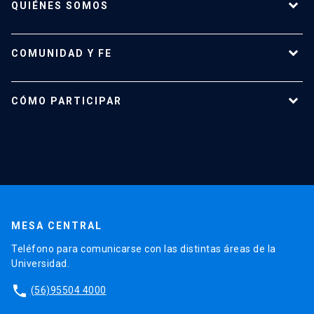
QUIÉNES SOMOS
Misión y Visión
COMUNIDAD Y FE
Equipo
Historia
Vida pastoral
CÓMO PARTICIPAR
Vida Litúrgica
Misas y confesiones
Estudiantes
Académicos
Administrativos y profesionales
MESA CENTRAL
Teléfono para comunicarse con las distintas áreas de la
Universidad.
phone
(56)95504 4000