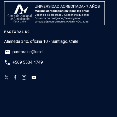
PASTORAL UC
Alameda 340, oficina 10 - Santiago, Chile
email
pastoraluc@uc.cl
phone
+569 5504 4749