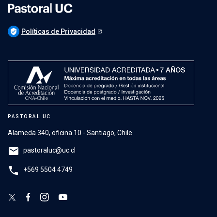
verified_user
Políticas de Privacidad
PASTORAL UC
Alameda 340, oficina 10 - Santiago, Chile
email
pastoraluc@uc.cl
phone
+569 5504 4749