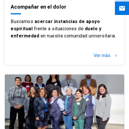
Acompañar en el dolor
email
Buscamos
acercar instancias de apoyo
espiritual
frente a situaciones de
duelo y
enfermedad
en nuestra comunidad universitaria.
Ver más
keyboard_arrow_right