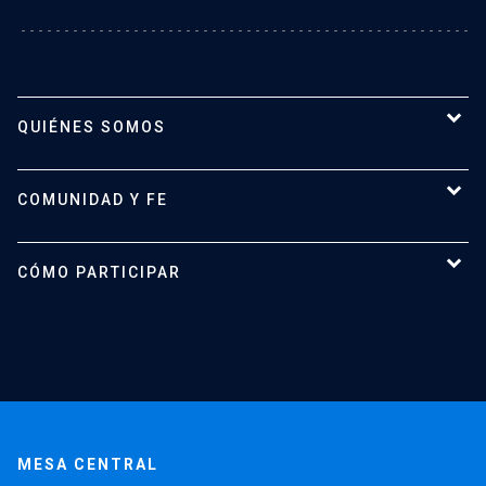
QUIÉNES SOMOS
Misión y Visión
COMUNIDAD Y FE
Equipo
Historia
Vida pastoral
CÓMO PARTICIPAR
Vida Litúrgica
Misas y confesiones
Estudiantes
Académicos
Administrativos y profesionales
MESA CENTRAL