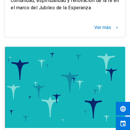
comunidad, espiritualidad y renovación de la fe en
el marco del Jubileo de la Esperanza.
Ver más
keyboard_arrow_right
language
event