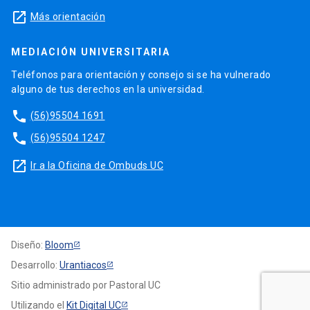
launch
Más orientación
MEDIACIÓN UNIVERSITARIA
Teléfonos para orientación y consejo si se ha vulnerado
alguno de tus derechos en la universidad.
phone
(56)95504 1691
phone
(56)95504 1247
launch
Ir a la Oficina de Ombuds UC
Diseño:
Bloom
Desarrollo:
Urantiacos
Sitio administrado por Pastoral UC
Utilizando el
Kit Digital UC