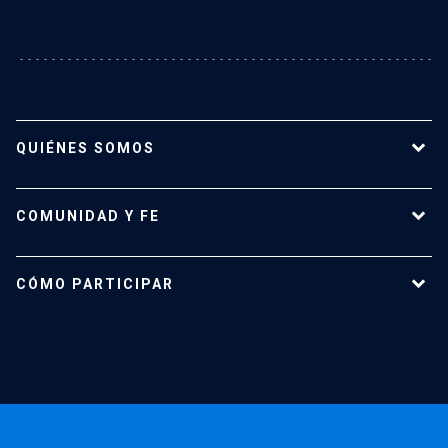
QUIÉNES SOMOS
Misión y Visión
COMUNIDAD Y FE
Equipo
Historia
Vida pastoral
CÓMO PARTICIPAR
Vida Litúrgica
Misas y confesiones
Estudiantes
Académicos
Administrativos y profesionales