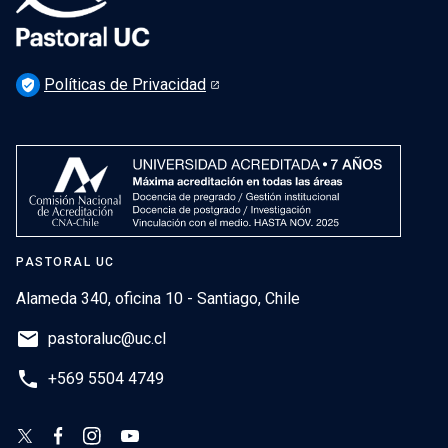
Políticas de Privacidad
verified_user
PASTORAL UC
Alameda 340, oficina 10 - Santiago, Chile
email
pastoraluc@uc.cl
phone
+569 5504 4749