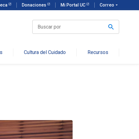
teca
Donaciones
Mi Portal UC
Correo
arrow_drop_down
Buscar
por
s
Cultura del Cuidado
Recursos