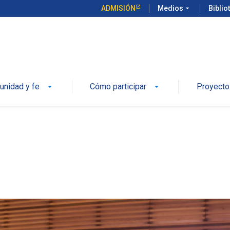
ADMISIÓN
Medios
arrow_drop_down
Biblio
 UC
nidad y fe
Cómo participar
Proyecto
arrow_drop_down
arrow_drop_down