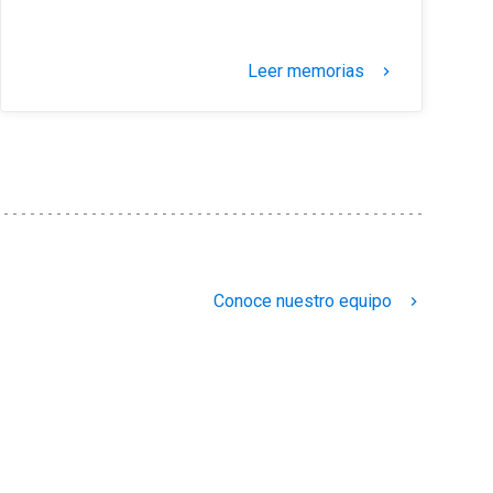
Leer memorias
keyboard_arrow_right
Conoce nuestro equipo
keyboard_arrow_right