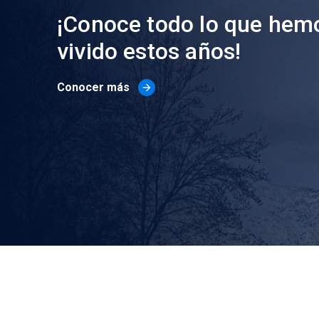
¡Conoce todo lo que hem
vivido estos años!
Conocer más
arrow_forward