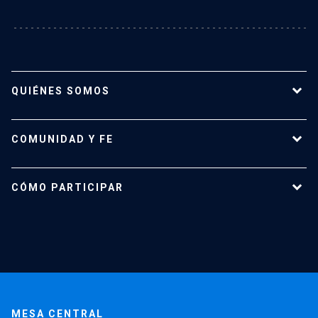
QUIÉNES SOMOS
Misión y Visión
COMUNIDAD Y FE
Equipo
Historia
Vida pastoral
CÓMO PARTICIPAR
Vida Litúrgica
Misas y confesiones
Estudiantes
Académicos
Administrativos y profesionales
MESA CENTRAL