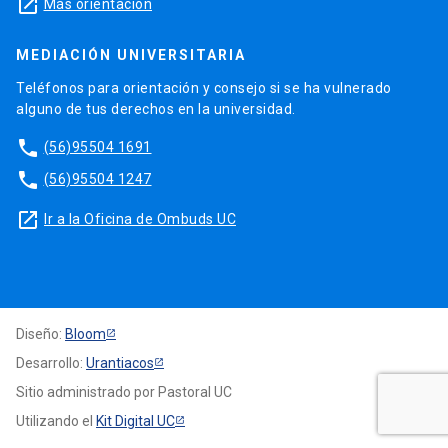
launch
Más orientación
MEDIACIÓN UNIVERSITARIA
Teléfonos para orientación y consejo si se ha vulnerado
alguno de tus derechos en la universidad.
phone
(56)95504 1691
phone
(56)95504 1247
launch
Ir a la Oficina de Ombuds UC
Diseño:
Bloom
Desarrollo:
Urantiacos
Sitio administrado por Pastoral UC
Utilizando el
Kit Digital UC