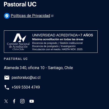
Políticas de Privacidad
verified_user
PASTORAL UC
Alameda 340, oficina 10 - Santiago, Chile
email
pastoraluc@uc.cl
phone
+569 5504 4749