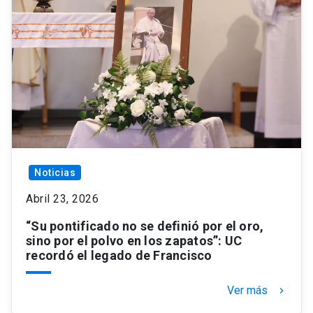
Noticias
Abril 23, 2026
“Su pontificado no se definió por el oro,
sino por el polvo en los zapatos”: UC
recordó el legado de Francisco
Ver más
keyboard_arrow_right