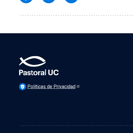
Políticas de Privacidad
verified_user