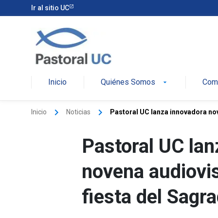
Ir al sitio UC
Pastoral
Inicio
Quiénes Somos
Comu
arrow_drop_down
keyboard_arrow_right
keyboard_arrow_right
Inicio
Noticias
Pastoral UC lanza innovadora nov
Pastoral UC lan
novena audiovis
fiesta del Sag