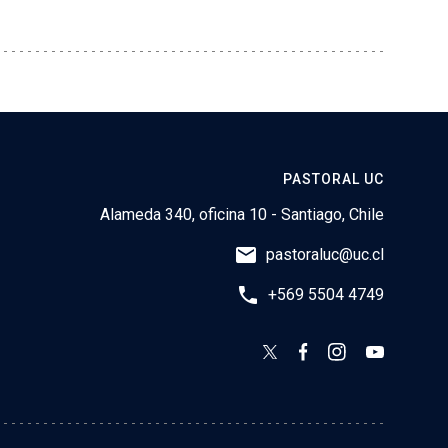
PASTORAL UC
Alameda 340, oficina 10 - Santiago, Chile
email
pastoraluc@uc.cl
phone
+569 5504 4749