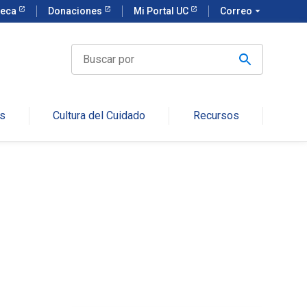
teca
Donaciones
Mi Portal UC
Correo
arrow_drop_down
Buscar
por
s
Cultura del Cuidado
Recursos