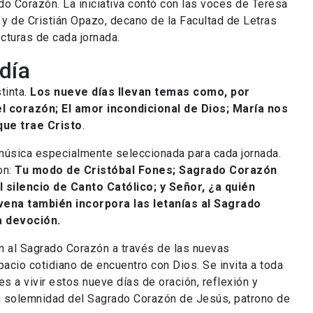
ado Corazón. La iniciativa contó con las voces de Teresa
 y de Cristián Opazo, decano de la Facultad de Letras
ecturas de cada jornada.
día
tinta.
Los nueve días llevan temas como, por
l corazón; El amor incondicional de Dios; María nos
que trae Cristo
.
úsica especialmente seleccionada para cada jornada.
on:
Tu modo de Cristóbal Fones; Sagrado Corazón
 silencio de Canto Católico; y Señor, ¿a quién
vena también incorpora las letanías al Sagrado
a devoción.
ón al Sagrado Corazón a través de las nuevas
pacio cotidiano de encuentro con Dios. Se invita a toda
les a vivir estos nueve días de oración, reflexión y
n solemnidad del Sagrado Corazón de Jesús, patrono de