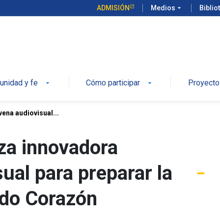
ADMISIÓN
Medios
arrow_drop_down
Biblio
 UC
nidad y fe
Cómo participar
Proyecto
arrow_drop_down
arrow_drop_down
ena audiovisual...
za innovadora
ual para preparar la
rado Corazón