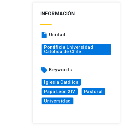
INFORMACIÓN
insert_drive_file
Unidad
Pontificia Universidad
Católica de Chile
local_offer
Keywords
Iglesia Católica
Papa León XIV
Pastoral
Universidad