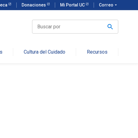
teca
Donaciones
Mi Portal UC
Correo
arrow_drop_down
Buscar
por
s
Cultura del Cuidado
Recursos