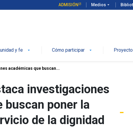
ADMISIÓN
Medios
arrow_drop_down
Biblio
 UC
nidad y fe
Cómo participar
Proyecto
arrow_drop_down
arrow_drop_down
ones académicas que buscan...
taca investigaciones
 buscan poner la
rvicio de la dignidad