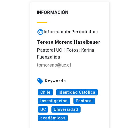
INFORMACIÓN
face
Información Periodistica
Teresa Moreno Haselbauer
Pastoral UC | Fotos: Karina
Fuenzalida
tpmoreno@uc.cl
local_offer
Keywords
Chile
Identidad Católica
Investigación
Pastoral
UC
Universidad
académicos