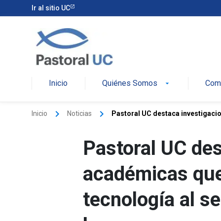
Ir al sitio UC
Pastoral
Inicio
Quiénes Somos
Comu
arrow_drop_down
keyboard_arrow_right
keyboard_arrow_right
Inicio
Noticias
Pastoral UC destaca investigaci
Pastoral UC des
académicas que
tecnología al se