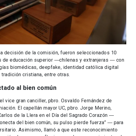
ja decisión de la comisión, fueron seleccionados 10
es de educación superior ―chilenas y extranjeras ― con
ías biomédicas, deepfake, identidad católica digital
la tradición cristiana, entre otras.
ctado al bien común
el vice gran canciller, pbro. Osvaldo Fernández de
miación. El capellán mayor UC, pbro. Jorge Merino,
Carlos de la Llera en el Día del Sagrado Corazón ―
conecta del bien común, su pulso pierde fuerza” ― para
ersitario. Asimismo, llamó a que este reconocimiento