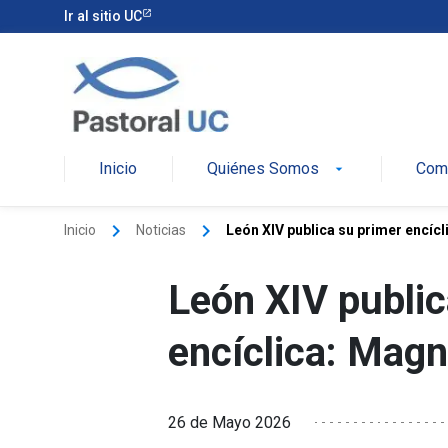
Ir al sitio UC
Pastoral
Inicio
Quiénes Somos
Comu
arrow_drop_down
keyboard_arrow_right
keyboard_arrow_right
Inicio
Noticias
León XIV publica su primer encíc
León XIV public
encíclica: Magn
26 de Mayo 2026