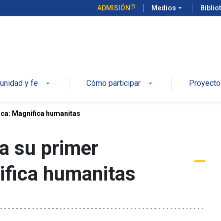
ADMISIÓN
Medios
arrow_drop_down
Biblio
 UC
nidad y fe
Cómo participar
Proyecto
arrow_drop_down
arrow_drop_down
lica: Magnifica humanitas
a su primer
ifica humanitas