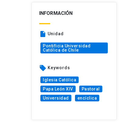
INFORMACIÓN
insert_drive_file
Unidad
Pontificia Universidad
Católica de Chile
local_offer
Keywords
Iglesia Católica
Papa León XIV
Pastoral
Universidad
encíclica