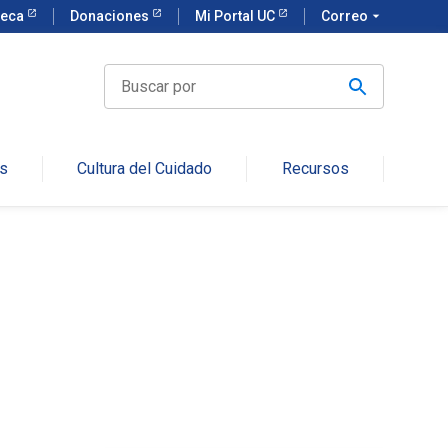
teca
Donaciones
Mi Portal UC
Correo
arrow_drop_down
Buscar
por
s
Cultura del Cuidado
Recursos