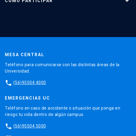
CÓMO PARTICIPAR
Vida Litúrgica
Misas y confesiones
Estudiantes
Académicos
Administrativos y profesionales
MESA CENTRAL
Teléfono para comunicarse con las distintas áreas de la
Universidad.
phone
(56)95504 4000
EMERGENCIAS UC
Teléfono en caso de accidente o situación que ponga en
riesgo tu vida dentro de algún campus.
phone
(56)95504 5000