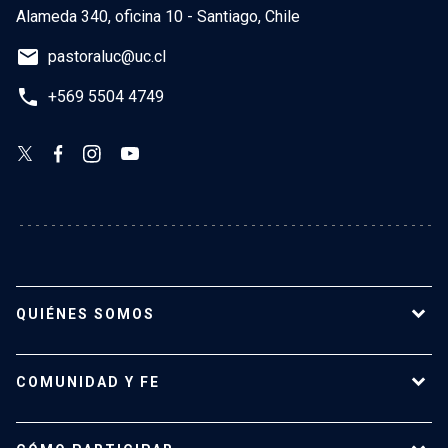
Alameda 340, oficina 10 - Santiago, Chile
email
pastoraluc@uc.cl
phone
+569 5504 4749
QUIÉNES SOMOS
Misión y Visión
COMUNIDAD Y FE
Equipo
Historia
Vida pastoral