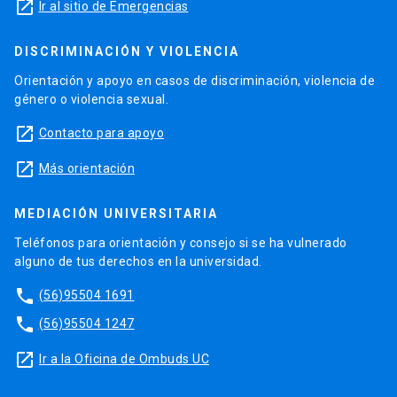
launch
Ir al sitio de Emergencias
DISCRIMINACIÓN Y VIOLENCIA
Orientación y apoyo en casos de discriminación, violencia de
género o violencia sexual.
launch
Contacto para apoyo
launch
Más orientación
MEDIACIÓN UNIVERSITARIA
Teléfonos para orientación y consejo si se ha vulnerado
alguno de tus derechos en la universidad.
phone
(56)95504 1691
phone
(56)95504 1247
launch
Ir a la Oficina de Ombuds UC