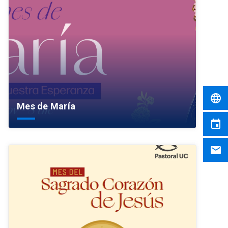
language
Mes de María
event
email