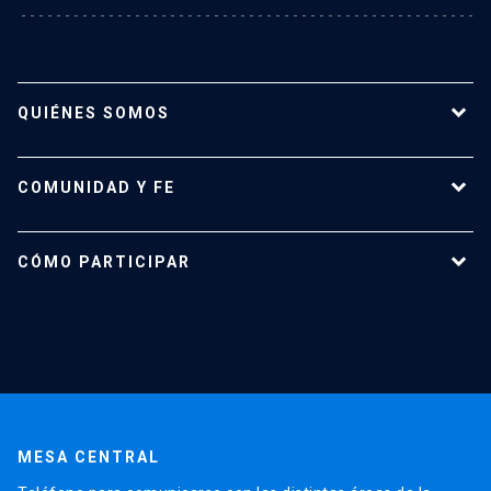
QUIÉNES SOMOS
Misión y Visión
COMUNIDAD Y FE
Equipo
Historia
Vida pastoral
CÓMO PARTICIPAR
Vida Litúrgica
Misas y confesiones
Estudiantes
Académicos
Administrativos y profesionales
MESA CENTRAL