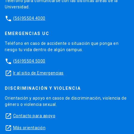
Teléfono para comunicarse con las distintas áreas de la
Universidad.
phone
(56)95504 4000
EMERGENCIAS UC
Teléfono en caso de accidente o situación que ponga en
riesgo tu vida dentro de algún campus.
phone
(56)95504 5000
launch
Ir al sitio de Emergencias
DISCRIMINACIÓN Y VIOLENCIA
Orientación y apoyo en casos de discriminación, violencia de
género o violencia sexual.
launch
Contacto para apoyo
launch
Más orientación