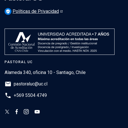
Políticas de Privacidad
verified_user
PASTORAL UC
Alameda 340, oficina 10 - Santiago, Chile
email
pastoraluc@uc.cl
phone
+569 5504 4749