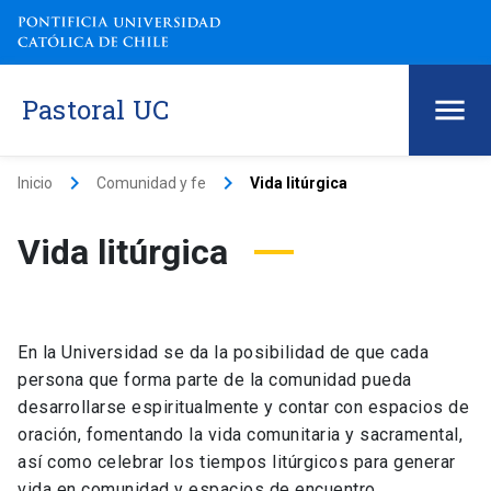
Pastoral UC
keyboard_arrow_right
keyboard_arrow_right
Inicio
Comunidad y fe
Vida litúrgica
Vida litúrgica
En la Universidad se da la posibilidad de que cada
persona que forma parte de la comunidad pueda
desarrollarse espiritualmente y contar con espacios de
oración, fomentando la vida comunitaria y sacramental,
así como celebrar los tiempos litúrgicos para generar
vida en comunidad y espacios de encuentro.